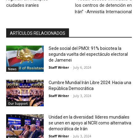
ciudades iraníes
los centros de detención en
Irán” -Amnistía Internacional
ARTÍCULOS RELACIONADOS
Sede social del PMOI: 91% boicotea la
segunda vuelta del espectáculo electoral
de Jamenei
Staff Writer
-
July 6, 2024
News
Cumbre Mundial Irán Libre 2024: Hacia una
República Democrática
Staff Writer
-
July 3, 2024
Our Support
Unidad en la diversidad: líderes mundiales
se unen en apoyo al NCRI como alternativa
democrática de Irán
Staff Writer
-
July 3, 2024
News