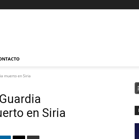
ONTACTO
ia muerto en Siria
 Guardia
erto en Siria