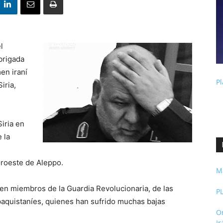
l
brigada
en iraní
Pl
iria,
iria en
 la
oroeste de Aleppo.
M
uyen miembros de la Guardia Revolucionaria, de las
P
paquistaníes, quienes han sufrido muchas bajas
O
I