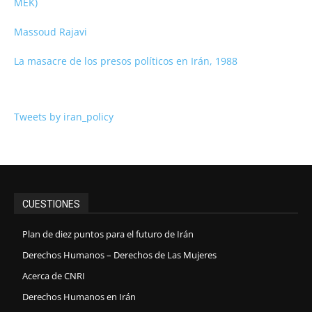
MEK)
Massoud Rajavi
La masacre de los presos políticos en Irán, 1988
Tweets by iran_policy
CUESTIONES
Plan de diez puntos para el futuro de Irán
Derechos Humanos – Derechos de Las Mujeres
Acerca de CNRI
Derechos Humanos en Irán