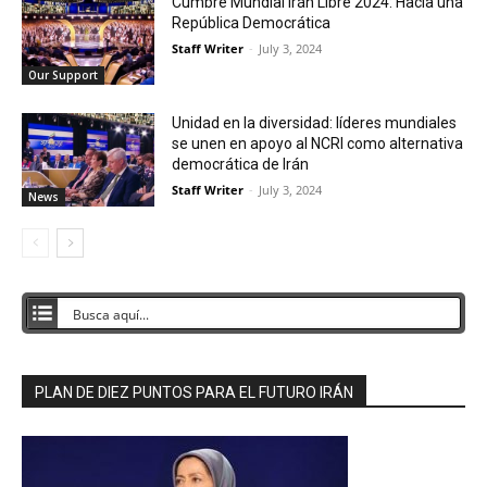
Cumbre Mundial Irán Libre 2024: Hacia una
República Democrática
Staff Writer
-
July 3, 2024
Our Support
Unidad en la diversidad: líderes mundiales
se unen en apoyo al NCRI como alternativa
democrática de Irán
Staff Writer
-
July 3, 2024
News
PLAN DE DIEZ PUNTOS PARA EL FUTURO IRÁN