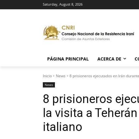
Saturday, August 8, 2026
PÁGINA PRINCIPAL
ACERCA DE
C
Inicio
News
8 prisioneros ejecutados en Irán durante 
News
8 prisioneros ejec
la visita a Teherán
italiano