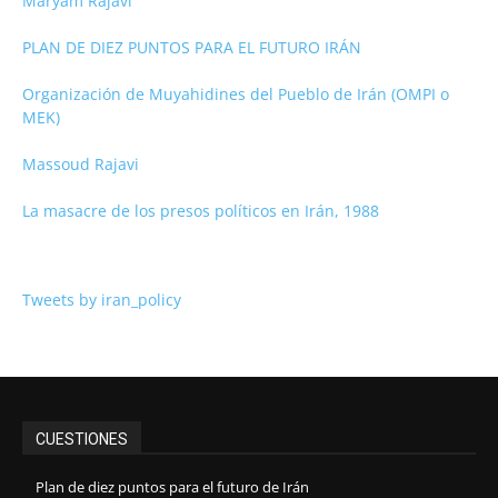
Maryam Rajavi
PLAN DE DIEZ PUNTOS PARA EL FUTURO IRÁN
Organización de Muyahidines del Pueblo de Irán (OMPI o
MEK)
Massoud Rajavi
La masacre de los presos políticos en Irán, 1988
Tweets by iran_policy
CUESTIONES
Plan de diez puntos para el futuro de Irán