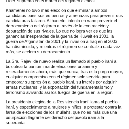
Líder Supremo en el marco del régimen clerical.
Khamenei no tuvo más elección que eliminar a ambos
candidatos pues sus esfuerzos y amenazas para prevenir sus
candidaturas fallaron. Al hacerlo, intenta en vano prevenir el
derrocamiento del régimen a través de la contracción y
depuración de sus rivales. Lo que no logra ver es que las
ganancias inesperadas de la guerra de Kuwait en 1991, la
guerra de Afganistán de 2001 y la invasión a Iraq en el 2003
han disminuido, y mientras el régimen se centraliza cada vez
más, se acelera su derrocamiento.
La Sra. Rajavi de nuevo realiza un llamado al pueblo iraní a
boicotear la pantomima de elecciones unánime y
reiteradamente: ahora, más que nunca, tras esta purga mayor,
cualquier compromiso con el régimen solo serviría para
empeorar su opresión al pueblo iraní, su interés por adquirir
armas nucleares, y la exportación del fundamentalismo y
terrorismo avivando así los fuegos de guerra en la región.
La presidenta elegida de la Resistencia Iraní llama al pueblo
iraní, y especialmente a mujeres y niños, a protestar contra la
farsa de elecciones de los mullahs, que no es más que una
usurpación flagrante del derecho del pueblo iraní a la
soberanía