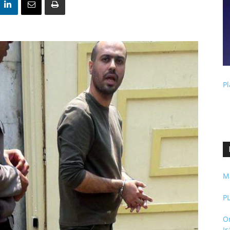
Pl
M
P
O
I