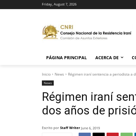
Friday, August 7, 2026
PÁGINA PRINCIPAL
ACERCA DE
C
Inicio
News
Régimen iraní sentencia a periodista a d
News
Régimen iraní sent
dos años de prisi
Escrito por
Staff Writer
June 6, 2019