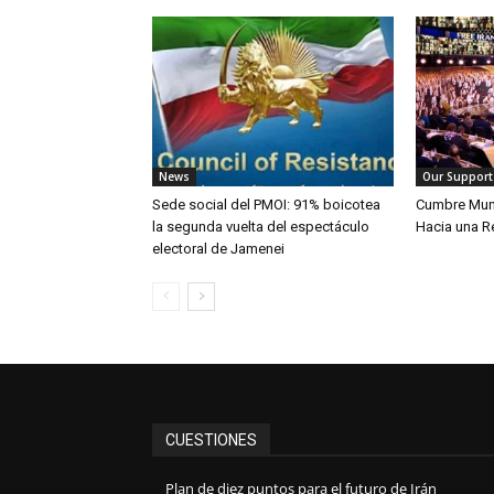
News
Our Support
Sede social del PMOI: 91% boicotea
Cumbre Mundi
la segunda vuelta del espectáculo
Hacia una R
electoral de Jamenei
CUESTIONES
Plan de diez puntos para el futuro de Irán