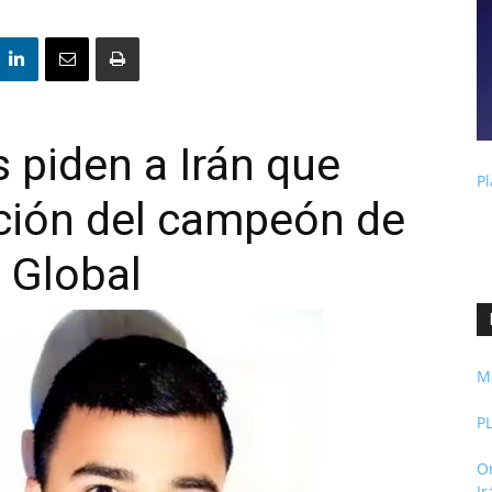
 piden a Irán que
Pl
ución del campeón de
 Global
M
P
O
I