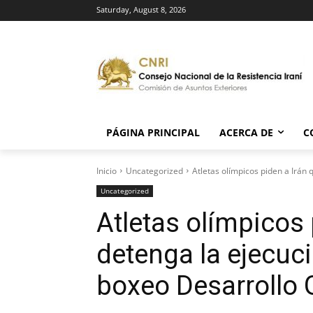
Saturday, August 8, 2026
PÁGINA PRINCIPAL
ACERCA DE
C
Inicio
Uncategorized
Atletas olímpicos piden a Irán 
Uncategorized
Atletas olímpicos 
detenga la ejecuc
boxeo Desarrollo 