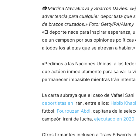
📷
Martina Navratilova y Sharron Davies: «E
advertencia para cualquier deportista que s
de brazos cruzados.» Foto
: Getty/PA/Alamy
«El deporte nace para inspirar esperanza, u
de un campeón por sus opiniones políticas 
a todos los atletas que se atrevan a hablar.»
«Pedimos a las Naciones Unidas, a las feder
que actúen inmediatamente para salvar la
permanecer impasible mientras Irán intenta
La carta subraya que el caso de Vafaei Sani 
deportistas en
Irán, entre ellos:
Habib Khabi
fútbol.
Fourouzan Abdi
, capitana de la sele
campeón iraní de lucha,
ejecutado en 2020
Otros firmantes incluyen a Tracy Edwards, d