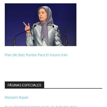
Plan De Diez Puntos Para El Futuro Irán
PÁGINAS ESPECIALES
Maryam Rajavi