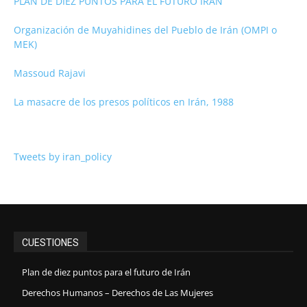
PLAN DE DIEZ PUNTOS PARA EL FUTURO IRÁN
Organización de Muyahidines del Pueblo de Irán (OMPI o
MEK)
Massoud Rajavi
La masacre de los presos políticos en Irán, 1988
Tweets by iran_policy
CUESTIONES
Plan de diez puntos para el futuro de Irán
Derechos Humanos – Derechos de Las Mujeres