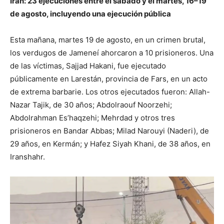
Irán: 23 ejecuciones entre el sábado y el martes, 16–19
de agosto, incluyendo una ejecución pública
Esta mañana, martes 19 de agosto, en un crimen brutal,
los verdugos de Jameneí ahorcaron a 10 prisioneros. Una
de las víctimas, Sajjad Hakani, fue ejecutado
públicamente en Larestán, provincia de Fars, en un acto
de extrema barbarie. Los otros ejecutados fueron: Allah-
Nazar Tajik, de 30 años; Abdolraouf Noorzehi;
Abdolrahman Es’haqzehi; Mehrdad y otros tres
prisioneros en Bandar Abbas; Milad Narouyi (Naderi), de
29 años, en Kermán; y Hafez Siyah Khani, de 38 años, en
Iranshahr.