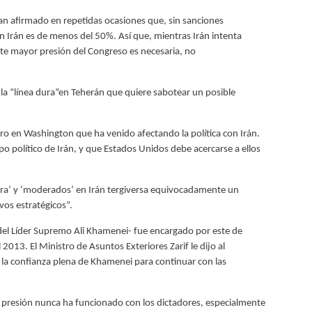
an afirmado en repetidas ocasiones que, sin sanciones
on Irán es de menos del 50%. Así que, mientras Irán intenta
nte mayor presión del Congreso es necesaria, no
 la “línea dura”en Teherán que quiere sabotear un posible
o en Washington que ha venido afectando la política con Irán.
 político de Irán, y que Estados Unidos debe acercarse a ellos
ura’ y ‘moderados’ en Irán tergiversa equivocadamente un
vos estratégicos”.
del Líder Supremo Ali Khamenei- fue encargado por este de
013. El Ministro de Asuntos Exteriores Zarif le dijo al
 la confianza plena de Khamenei para continuar con las
 presión nunca ha funcionado con los dictadores, especialmente