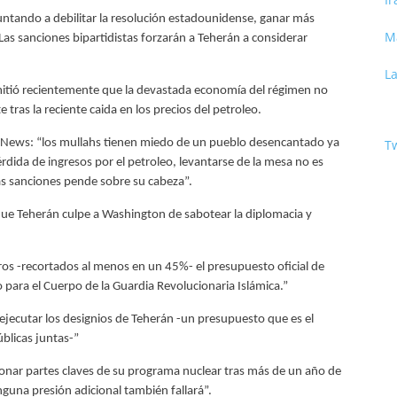
untando a debilitar la resolución estadounidense, ganar más
M
Las sanciones bipartidistas forzarán a Teherán a considerar
La
mitió recientemente que la devastada economía del régimen no
tras la reciente caida en los precios del petroleo.
Tw
ox News: “los mullahs tienen miedo de un pueblo desencantado ya
rdida de ingresos por el petroleo, levantarse de la mesa no es
as sanciones pende sobre su cabeza”.
ue Teherán culpe a Washington de sabotear la diplomacia y
eros -recortados al menos en un 45%- el presupuesto oficial de
para el Cuerpo de la Guardia Revolucionaria Islámica.”
a ejecutar los designios de Teherán -un presupuesto que es el
úblicas juntas-”
donar partes claves de su programa nuclear tras más de un año de
nguna presión adicional también fallará”.