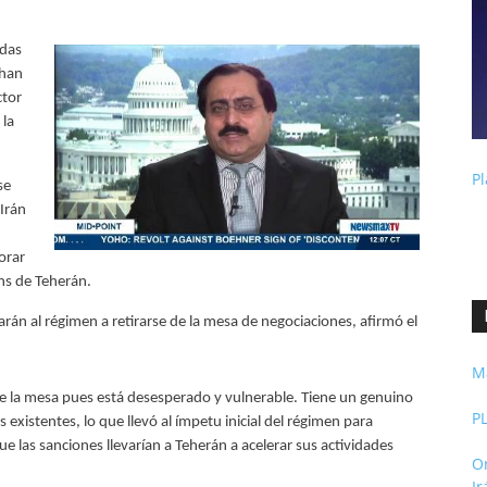
idas
 han
ctor
 la
Pl
se
Irán
orar
ahs de Teherán.
arán al régimen a retirarse de la mesa de negociaciones, afirmó el
M
de la mesa pues está desesperado y vulnerable. Tiene un genuino
P
 existentes, lo que llevó al ímpetu inicial del régimen para
e las sanciones llevarían a Teherán a acelerar sus actividades
O
I