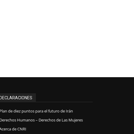
DECLARACIONES
Plan de diez puntos para el futuro de Irán
Derechos Humanos – Derechos de Las Mujeres
Acerca de CNRI