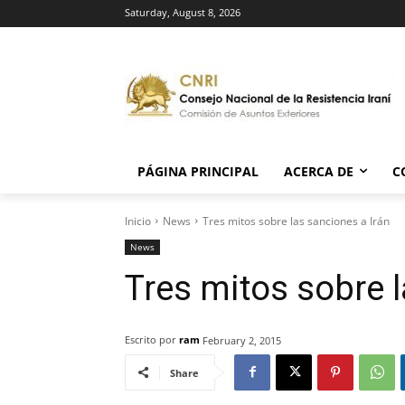
Saturday, August 8, 2026
PÁGINA PRINCIPAL
ACERCA DE
C
Inicio
News
Tres mitos sobre las sanciones a Irán
News
Tres mitos sobre l
Escrito por
ram
February 2, 2015
Share