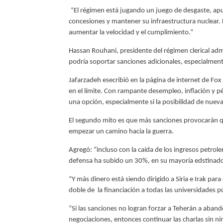
“El régimen está jugando un juego de desgaste, ap
concesiones y mantener su infraestructura nuclear. 
aumentar la velocidad y el cumplimiento.”
Hassan Rouhani, presidente del régimen clerical ad
podría soportar sanciones adicionales, especialmente 
Jafarzadeh esecribió en la página de internet de F
en el límite. Con rampante desempleo, inflación y pé
una opción, especialmente si la posibilidad de nuev
El segundo mito es que más sanciones provocarán q
empezar un camino hacia la guerra.
Agregó: “incluso con la caída de los ingresos petrol
defensa ha subido un 30%, en su mayoría edstinado 
“Y más dinero está siendo dirigido a Siria e Irak par
doble de
la financiación a todas las universidades p
“Si las sanciones no logran forzar a Teherán a aban
negociaciones, entonces continuar las charlas sin ni