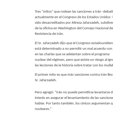
Tres “mitos” que rodean las sanciones a Irán -debat
actualmente en el Congreso de los Estados Unidos-
sido desacreditados por Alireza Jafarzadeh, subdire
de la oficina en Washington del Consejo Nacional de
Resistencia de Irán.
El Sr. Jafarzadeh dijo que el Congreso estadouniden
está determinado a no permitir un mal acuerdo con 
en las charlas que se adelantan sobre el programa
nuclear del régimen, pero que existe un riesgo al ign
las lecciones de la historia sobre tratar con los mull
El primer mito es que más sanciones contra Irán llev
Sr. Jafarzadeh.
Pero agregó: “Irán no puede permitirse levantarse 
interés en asegurar el levantamiento de las sanciones
hablar. Por tanto también, los cínicos argumentan qu
nucleares.”