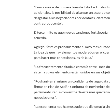
“Funcionarios de primera línea de Estados Unidos h
adicionales, la posibilidad de alcanzar un acuerdo c
desgastar a los negociadores occidentales, clarame
contraproducente”.
El tercer mito es que nuevas sanciones fortalecerían
acuerdo.
Agregó: “este es probablemente el mito más durader
La idea de que hay elementos moderados en el cuerpo
para hacer más concesiones, es ridícula.”
“La frecuentemente citada dicotomía entre ‘línea d
sistema cuyos elementos están unidos en sus objeti
“Rouhani -en si mismo un confidente de larga data 
firmar en Plan de Acción Conjunta de noviembre del 2
parlamento iraní a comienzos de este mes que tenía
negociaciones”.
“La experiencia nos ha mostrado que diplomacia sin