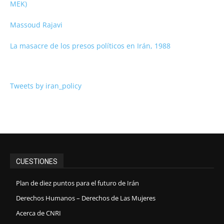
MEK)
Massoud Rajavi
La masacre de los presos políticos en Irán, 1988
Tweets by iran_policy
CUESTIONES
Plan de diez puntos para el futuro de Irán
Derechos Humanos – Derechos de Las Mujeres
Acerca de CNRI