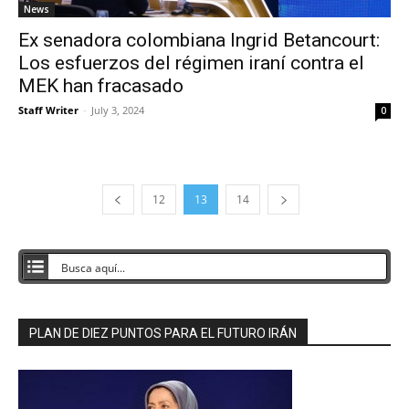
News
Ex senadora colombiana Ingrid Betancourt:
Los esfuerzos del régimen iraní contra el
MEK han fracasado
Staff Writer
-
July 3, 2024
0
12
13
14
PLAN DE DIEZ PUNTOS PARA EL FUTURO IRÁN