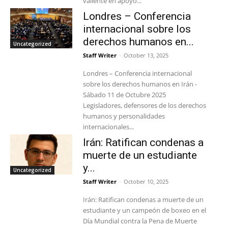
valiente en apoyo...
Londres – Conferencia
internacional sobre los
derechos humanos en...
Uncategorized
Staff Writer
-
October 13, 2025
Londres – Conferencia internacional
sobre los derechos humanos en Irán -
Sábado 11 de Octubre 2025
Legisladores, defensores de los derechos
humanos y personalidades
internacionales...
Irán: Ratifican condenas a
muerte de un estudiante
y...
Uncategorized
Staff Writer
-
October 10, 2025
Irán: Ratifican condenas a muerte de un
estudiante y un campeón de boxeo en el
Día Mundial contra la Pena de Muerte