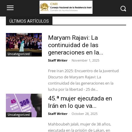
ÚLTIMOS ARTÍCULOS
Maryam Rajavi: La
continuidad de las
generaciones en la...
Uncategorized
Staff Writer
-
November 1, 2025
Free Iran 2025: Encuentro de la Juventud
Discurso de Maryam Rajavi: La
continuidad de las generaciones en la
lucha por la libertad - 25 de...
45.ª mujer ejecutada en
Irán en lo que va...
Staff Writer
-
October 28, 2025
Uncategorized
Mahboubeh Jalali, mujer de 38 años,
ejecutada en la prisión de Lakan, en